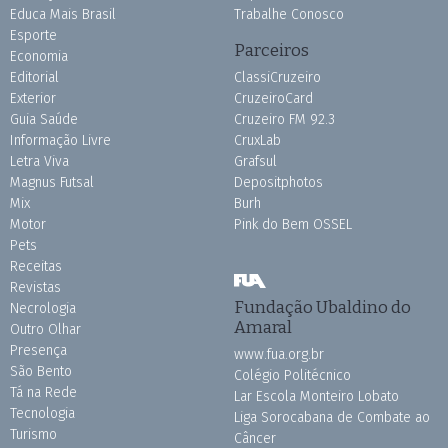
Educa Mais Brasil
Trabalhe Conosco
Esporte
Parceiros
Economia
Editorial
ClassiCruzeiro
Exterior
CruzeiroCard
Guia Saúde
Cruzeiro FM 92.3
Informação Livre
CruxLab
Letra Viva
Grafsul
Magnus Futsal
Depositphotos
Mix
Burh
Motor
Pink do Bem OSSEL
Pets
Receitas
Revistas
Fundação Ubaldino do
Necrologia
Amaral
Outro Olhar
Presença
www.fua.org.br
São Bento
Colégio Politécnico
Tá na Rede
Lar Escola Monteiro Lobato
Tecnologia
Liga Sorocabana de Combate ao
Turismo
Câncer