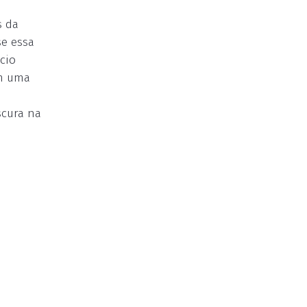
s da
se essa
cio
em uma
scura na