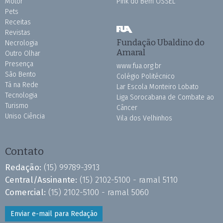
Motor
Pink do Bem OSSEL
Pets
Receitas
Revistas
Fundação Ubaldino do
Necrologia
Amaral
Outro Olhar
Presença
www.fua.org.br
São Bento
Colégio Politécnico
Tá na Rede
Lar Escola Monteiro Lobato
Tecnologia
Liga Sorocabana de Combate ao
Turismo
Câncer
Uniso Ciência
Vila dos Velhinhos
Contato
Redação:
(15) 99789-3913
Central/Assinante:
(15) 2102-5100 - ramal 5110
Comercial:
(15) 2102-5100 - ramal 5060
Enviar e-mail para Redação