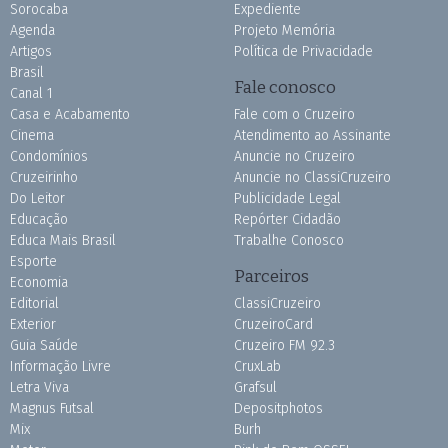
Sorocaba
Expediente
Agenda
Projeto Memória
Artigos
Política de Privacidade
Brasil
Fale conosco
Canal 1
Casa e Acabamento
Fale com o Cruzeiro
Cinema
Atendimento ao Assinante
Condomínios
Anuncie no Cruzeiro
Cruzeirinho
Anuncie no ClassiCruzeiro
Do Leitor
Publicidade Legal
Educação
Repórter Cidadão
Educa Mais Brasil
Trabalhe Conosco
Esporte
Parceiros
Economia
Editorial
ClassiCruzeiro
Exterior
CruzeiroCard
Guia Saúde
Cruzeiro FM 92.3
Informação Livre
CruxLab
Letra Viva
Grafsul
Magnus Futsal
Depositphotos
Mix
Burh