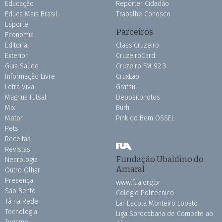
Educação
Repórter Cidadão
Educa Mais Brasil
Trabalhe Conosco
Esporte
Parceiros
Economia
Editorial
ClassiCruzeiro
Exterior
CruzeiroCard
Guia Saúde
Cruzeiro FM 92.3
Informação Livre
CruxLab
Letra Viva
Grafsul
Magnus Futsal
Depositphotos
Mix
Burh
Motor
Pink do Bem OSSEL
Pets
Receitas
Revistas
Fundação Ubaldino do
Necrologia
Amaral
Outro Olhar
Presença
www.fua.org.br
São Bento
Colégio Politécnico
Tá na Rede
Lar Escola Monteiro Lobato
Tecnologia
Liga Sorocabana de Combate ao