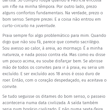
barista. Só compro roupa quando a Patrícia encosta
um rifle na minha têmpora. Por outro lado, prezo
alguns confortos fundamentais. Na verdade, prezo o
bom senso. Sempre prezei. E a coisa não entrou em
curto-circuito na juventude.
Praia sempre foi algo problemático para mim. Quando
digo que não sou fã, parece que cometo sacrilégio.
Sou avesso ao calor, à areia, ao mormaço. É a minha
natureza, e nada posso contra ela. Mas como eu disse
um pouco acima, eu soube disfarçar bem. Se abrisse
mão de todos os convites para ir à praia, eu seria um
excluído. E ser excluído aos 18 anos é osso duro de
roer. Então, com o coração despedaçado, eu aceitava o
convite.
Se tudo seguisse os ditames do bom senso, o passeio
aconteceria numa data civilizada. A saída também
seria num horário civilizado. E não numa sexta-feira