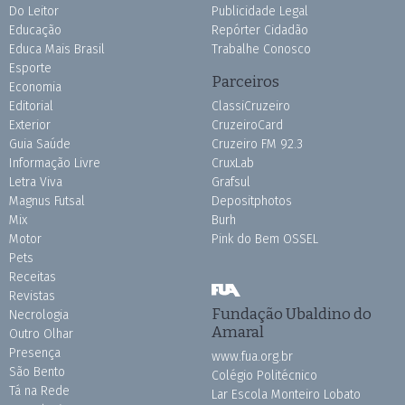
Do Leitor
Publicidade Legal
Educação
Repórter Cidadão
Educa Mais Brasil
Trabalhe Conosco
Esporte
Parceiros
Economia
Editorial
ClassiCruzeiro
Exterior
CruzeiroCard
Guia Saúde
Cruzeiro FM 92.3
Informação Livre
CruxLab
Letra Viva
Grafsul
Magnus Futsal
Depositphotos
Mix
Burh
Motor
Pink do Bem OSSEL
Pets
Receitas
Revistas
Fundação Ubaldino do
Necrologia
Amaral
Outro Olhar
Presença
www.fua.org.br
São Bento
Colégio Politécnico
Tá na Rede
Lar Escola Monteiro Lobato