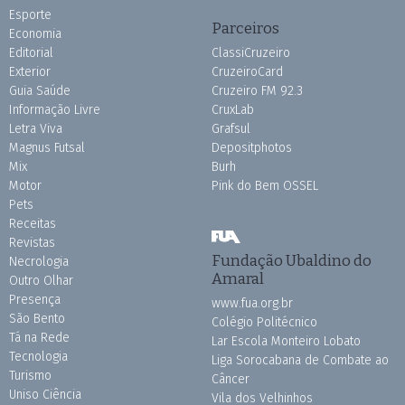
Esporte
Parceiros
Economia
Editorial
ClassiCruzeiro
Exterior
CruzeiroCard
Guia Saúde
Cruzeiro FM 92.3
Informação Livre
CruxLab
Letra Viva
Grafsul
Magnus Futsal
Depositphotos
Mix
Burh
Motor
Pink do Bem OSSEL
Pets
Receitas
Revistas
Fundação Ubaldino do
Necrologia
Amaral
Outro Olhar
Presença
www.fua.org.br
São Bento
Colégio Politécnico
Tá na Rede
Lar Escola Monteiro Lobato
Tecnologia
Liga Sorocabana de Combate ao
Turismo
Câncer
Uniso Ciência
Vila dos Velhinhos