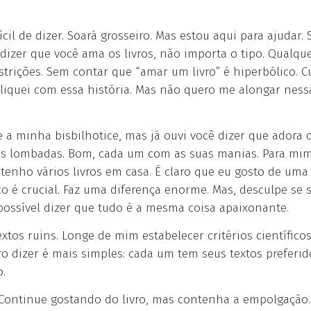
cil de dizer. Soará grosseiro. Mas estou aqui para ajudar. 
 dizer que você ama os livros, não importa o tipo. Qualqu
trições. Sem contar que “amar um livro” é hiperbólico. C
iquei com essa história. Mas não quero me alongar ness
e a minha bisbilhotice, mas já ouvi você dizer que adora 
las lombadas. Bom, cada um com as suas manias. Para mi
 tenho vários livros em casa. É claro que eu gosto de uma
ico é crucial. Faz uma diferença enorme. Mas, desculpe se 
impossível dizer que tudo é a mesma coisa apaixonante.
os ruins. Longe de mim estabelecer critérios científicos
o dizer é mais simples: cada um tem seus textos preferid
.
 Continue gostando do livro, mas contenha a empolgação.