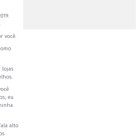
019.
.
r você.
 como
 lojas
elhos.
você
os, eu
 minha
ala alto
os