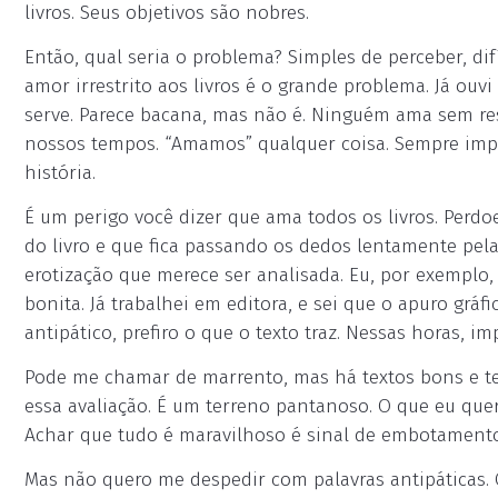
livros. Seus objetivos são nobres.
Então, qual seria o problema? Simples de perceber, difí
amor irrestrito aos livros é o grande problema. Já ouvi
serve. Parece bacana, mas não é. Ninguém ama sem res
nossos tempos. “Amamos” qualquer coisa. Sempre impl
história.
É um perigo você dizer que ama todos os livros. Perdo
do livro e que fica passando os dedos lentamente pe
erotização que merece ser analisada. Eu, por exemplo,
bonita. Já trabalhei em editora, e sei que o apuro gráf
antipático, prefiro o que o texto traz. Nessas horas, 
Pode me chamar de marrento, mas há textos bons e text
essa avaliação. É um terreno pantanoso. O que eu quer
Achar que tudo é maravilhoso é sinal de embotamento
Mas não quero me despedir com palavras antipáticas.