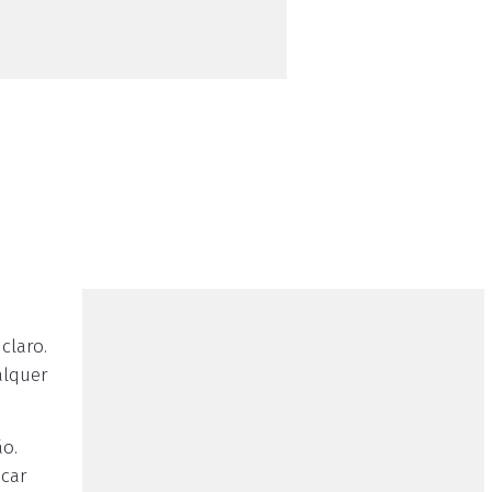
claro.
alquer
ão.
ncar