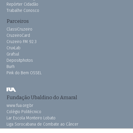
Repórter Cidadão
Trabalhe Conosco
Parceiros
ClassiCruzeiro
CruzeiroCard
Cruzeiro FM 92.3
CruxLab
Grafsul
Depositphotos
Burh
Pink do Bem OSSEL
Fundação Ubaldino do Amaral
www.fua.org.br
Colégio Politécnico
Lar Escola Monteiro Lobato
Liga Sorocabana de Combate ao Câncer
Vila dos Velhinhos