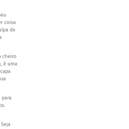
Seu
er coisa
ulpa de
a
o cheiro
m, é uma
 capa
soa
 para
os.
 Seja