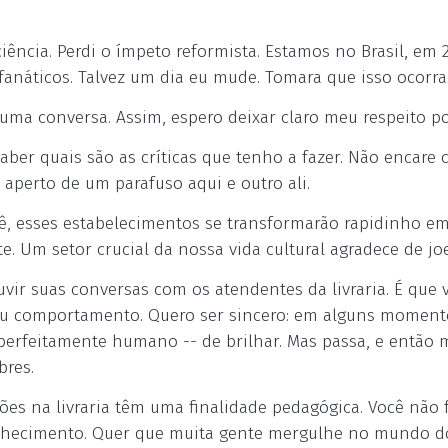
iência. Perdi o ímpeto reformista. Estamos no Brasil, em 2
fanáticos. Talvez um dia eu mude. Tomara que isso ocorra
uma conversa. Assim, espero deixar claro meu respeito po
saber quais são as críticas que tenho a fazer. Não encare
e aperto de um parafuso aqui e outro ali.
cê, esses estabelecimentos se transformarão rapidinho em
. Um setor crucial da nossa vida cultural agradece de jo
vir suas conversas com os atendentes da livraria. É que 
e seu comportamento. Quero ser sincero: em alguns moment
 perfeitamente humano -- de brilhar. Mas passa, e então
res.
ões na livraria têm uma finalidade pedagógica. Você não f
onhecimento. Quer que muita gente mergulhe no mundo d