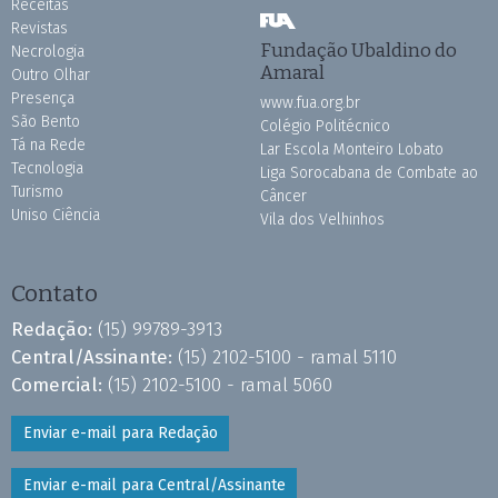
Receitas
Revistas
Fundação Ubaldino do
Necrologia
Amaral
Outro Olhar
Presença
www.fua.org.br
São Bento
Colégio Politécnico
Tá na Rede
Lar Escola Monteiro Lobato
Tecnologia
Liga Sorocabana de Combate ao
Turismo
Câncer
Uniso Ciência
Vila dos Velhinhos
Contato
Redação:
(15) 99789-3913
Central/Assinante:
(15) 2102-5100 - ramal 5110
Comercial:
(15) 2102-5100 - ramal 5060
Enviar e-mail para Redação
Enviar e-mail para Central/Assinante