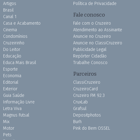
Artigos
Política de Privacidade
Brasil
Fale conosco
Canal 1
Casa e Acabamento
Fale com o Cruzeiro
Cinema
Atendimento ao Assinante
Condomínios
Anuncie no Cruzeiro
Cruzeirinho
Anuncie no ClassiCruzeiro
Do Leitor
Publicidade Legal
Educação
Repórter Cidadão
Educa Mais Brasil
Trabalhe Conosco
Esporte
Parceiros
Economia
Editorial
ClassiCruzeiro
Exterior
CruzeiroCard
Guia Saúde
Cruzeiro FM 92.3
Informação Livre
CruxLab
Letra Viva
Grafsul
Magnus Futsal
Depositphotos
Mix
Burh
Motor
Pink do Bem OSSEL
Pets