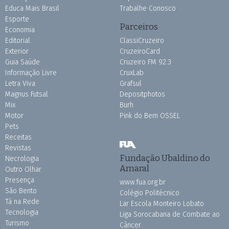
Educa Mais Brasil
Trabalhe Conosco
Esporte
Parceiros
Economia
Editorial
ClassiCruzeiro
Exterior
CruzeiroCard
Guia Saúde
Cruzeiro FM 92.3
Informação Livre
CruxLab
Letra Viva
Grafsul
Magnus Futsal
Depositphotos
Mix
Burh
Motor
Pink do Bem OSSEL
Pets
Receitas
Revistas
Fundação Ubaldino do
Necrologia
Amaral
Outro Olhar
Presença
www.fua.org.br
São Bento
Colégio Politécnico
Tá na Rede
Lar Escola Monteiro Lobato
Tecnologia
Liga Sorocabana de Combate ao
Turismo
Câncer