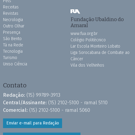
Pets
Receitas
Revistas
Fundação Ubaldino do
Necrologia
Amaral
Outro Olhar
Presença
www.fua.org.br
São Bento
Colégio Politécnico
Tá na Rede
Lar Escola Monteiro Lobato
Tecnologia
Liga Sorocabana de Combate ao
Turismo
Câncer
Uniso Ciência
Vila dos Velhinhos
Contato
Redação:
(15) 99789-3913
Central/Assinante:
(15) 2102-5100 - ramal 5110
Comercial:
(15) 2102-5100 - ramal 5060
Enviar e-mail para Redação