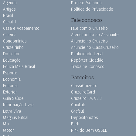
Agenda
Projeto Memória
Artigos
Política de Privacidade
Brasil
Fale conosco
Canal 1
Casa e Acabamento
Fale com o Cruzeiro
Cinema
Atendimento ao Assinante
Condomínios
Anuncie no Cruzeiro
Cruzeirinho
Anuncie no ClassiCruzeiro
Do Leitor
Publicidade Legal
Educação
Repórter Cidadão
Educa Mais Brasil
Trabalhe Conosco
Esporte
Parceiros
Economia
Editorial
ClassiCruzeiro
Exterior
CruzeiroCard
Guia Saúde
Cruzeiro FM 92.3
Informação Livre
CruxLab
Letra Viva
Grafsul
Magnus Futsal
Depositphotos
Mix
Burh
Motor
Pink do Bem OSSEL