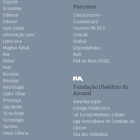
Esporte
Parceiros
Economia
Editorial
ClassiCruzeiro
Exterior
CruzeiroCard
Guia Saúde
Cruzeiro FM 92.3
Informação Livre
CruxLab
Letra Viva
Grafsul
Magnus Futsal
Depositphotos
Mix
Burh
Motor
Pink do Bem OSSEL
Pets
Receitas
Revistas
Fundação Ubaldino do
Necrologia
Amaral
Outro Olhar
Presença
www.fua.org.br
São Bento
Colégio Politécnico
Tá na Rede
Lar Escola Monteiro Lobato
Tecnologia
Liga Sorocabana de Combate ao
Turismo
Câncer
Uniso Ciência
Vila dos Velhinhos