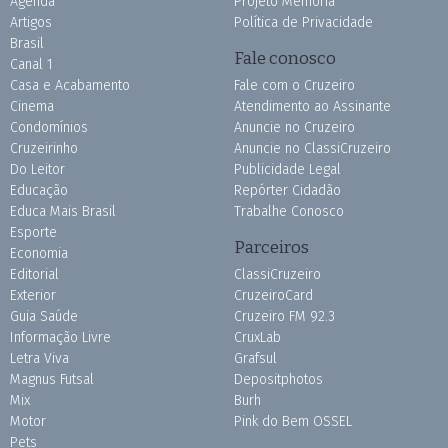
Agenda
Projeto Memória
Artigos
Política de Privacidade
Brasil
Fale conosco
Canal 1
Casa e Acabamento
Fale com o Cruzeiro
Cinema
Atendimento ao Assinante
Condomínios
Anuncie no Cruzeiro
Cruzeirinho
Anuncie no ClassiCruzeiro
Do Leitor
Publicidade Legal
Educação
Repórter Cidadão
Educa Mais Brasil
Trabalhe Conosco
Esporte
Parceiros
Economia
Editorial
ClassiCruzeiro
Exterior
CruzeiroCard
Guia Saúde
Cruzeiro FM 92.3
Informação Livre
CruxLab
Letra Viva
Grafsul
Magnus Futsal
Depositphotos
Mix
Burh
Motor
Pink do Bem OSSEL
Pets