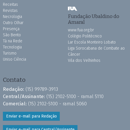
Receitas
Revistas
Fundação Ubaldino do
Necrologia
Amaral
Outro Olhar
Presença
www.fua.org.br
São Bento
Colégio Politécnico
Tá na Rede
Lar Escola Monteiro Lobato
Tecnologia
Liga Sorocabana de Combate ao
Turismo
Câncer
Uniso Ciência
Vila dos Velhinhos
Contato
Redação:
(15) 99789-3913
Central/Assinante:
(15) 2102-5100 - ramal 5110
Comercial:
(15) 2102-5100 - ramal 5060
Enviar e-mail para Redação
Enviar e-mail para Central/Assinante