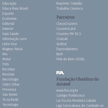
Educação
Repórter Cidadão
Educa Mais Brasil
Trabalhe Conosco
Esporte
Parceiros
Economia
Editorial
ClassiCruzeiro
Exterior
CruzeiroCard
Guia Saúde
Cruzeiro FM 92.3
Informação Livre
CruxLab
Letra Viva
Grafsul
Magnus Futsal
Depositphotos
Mix
Burh
Motor
Pink do Bem OSSEL
Pets
Receitas
Revistas
Fundação Ubaldino do
Necrologia
Amaral
Outro Olhar
Presença
www.fua.org.br
São Bento
Colégio Politécnico
Tá na Rede
Lar Escola Monteiro Lobato
Tecnologia
Liga Sorocabana de Combate ao