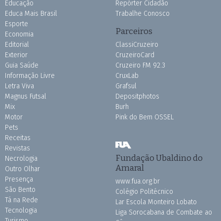
Educação
Repórter Cidadão
Educa Mais Brasil
Trabalhe Conosco
Esporte
Parceiros
Economia
Editorial
ClassiCruzeiro
Exterior
CruzeiroCard
Guia Saúde
Cruzeiro FM 92.3
Informação Livre
CruxLab
Letra Viva
Grafsul
Magnus Futsal
Depositphotos
Mix
Burh
Motor
Pink do Bem OSSEL
Pets
Receitas
Revistas
Fundação Ubaldino do
Necrologia
Amaral
Outro Olhar
Presença
www.fua.org.br
São Bento
Colégio Politécnico
Tá na Rede
Lar Escola Monteiro Lobato
Tecnologia
Liga Sorocabana de Combate ao
Turismo