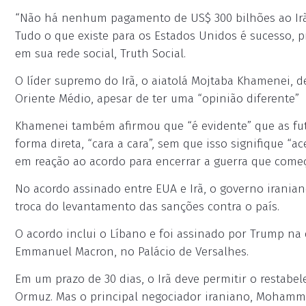
“Não há nenhum pagamento de US$ 300 bilhões ao Irã p
Tudo o que existe para os Estados Unidos é sucesso, pr
em sua rede social, Truth Social.
O líder supremo do Irã, o aiatolá Mojtaba Khamenei, d
Oriente Médio, apesar de ter uma “opinião diferente”
Khamenei também afirmou que “é evidente” que as fut
forma direta, “cara a cara”, sem que isso signifique “a
em reação ao acordo para encerrar a guerra que começ
No acordo assinado entre EUA e Irã, o governo irania
troca do levantamento das sanções contra o país.
O acordo inclui o Líbano e foi assinado por Trump na q
Emmanuel Macron, no Palácio de Versalhes.
Em um prazo de 30 dias, o Irã deve permitir o restabe
Ormuz. Mas o principal negociador iraniano, Mohammad