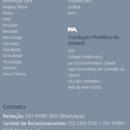
Informação Livre
CruzeiroCard
Magnus Futsal
Grafsul
Motor
Burh
Pets
Receitas
Revistas
Fundação Ubaldino do
Necrologia
Amaral
Presença
São Bento
FUA
Tá na Rede
Colégio Politécnico
Tecnologia
Lar Escola Monteiro Lobato
Turismo
Liga Sorocabana de Combate ao
Uniso Ciência
Câncer
Vila dos Velhinhos
Pink do Bem OSSEL
Contato
Redação:
(15) 99789-3913
(WhatsApp)
Central de Relacionamento:
(15) 2102-5110 /
(15) 99789-