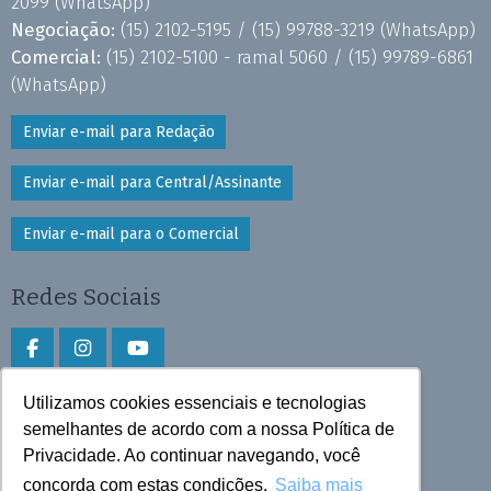
2099
(WhatsApp)
Negociação:
(15) 2102-5195 /
(15) 99788-3219
(WhatsApp)
Comercial:
(15) 2102-5100 - ramal 5060 /
(15) 99789-6861
(WhatsApp)
Enviar e-mail para Redação
Enviar e-mail para Central/Assinante
Enviar e-mail para o Comercial
Redes Sociais
Utilizamos cookies essenciais e tecnologias
Faça download do aplicativo
semelhantes de acordo com a nossa Política de
Privacidade. Ao continuar navegando, você
Play Store e App Store
concorda com estas condições.
Saiba mais