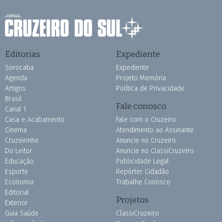
Editorias
Expediente
Sorocaba
Expediente
Agenda
Projeto Memória
Artigos
Política de Privacidade
Brasil
Fale conosco
Canal 1
Casa e Acabamento
Fale com o Cruzeiro
Cinema
Atendimento ao Assinante
Cruzeirinho
Anuncie no Cruzeiro
Do Leitor
Anuncie no ClassiCruzeiro
Educação
Publicidade Legal
Esporte
Repórter Cidadão
Economia
Trabalhe Conosco
Editorial
Projetos
Exterior
Guia Saúde
ClassiCruzeiro