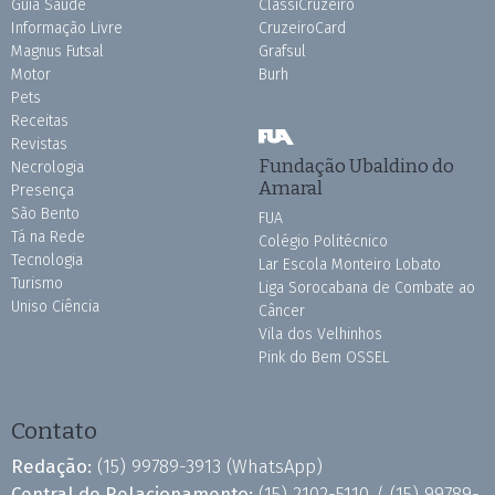
Guia Saúde
ClassiCruzeiro
Informação Livre
CruzeiroCard
Magnus Futsal
Grafsul
Motor
Burh
Pets
Receitas
Revistas
Fundação Ubaldino do
Necrologia
Amaral
Presença
São Bento
FUA
Tá na Rede
Colégio Politécnico
Tecnologia
Lar Escola Monteiro Lobato
Turismo
Liga Sorocabana de Combate ao
Uniso Ciência
Câncer
Vila dos Velhinhos
Pink do Bem OSSEL
Contato
Redação:
(15) 99789-3913
(WhatsApp)
Central de Relacionamento:
(15) 2102-5110 /
(15) 99789-