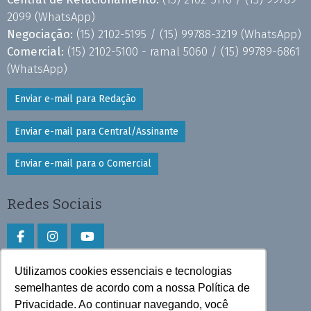
2099
(WhatsApp)
Negociação:
(15) 2102-5195 /
(15) 99788-3219
(WhatsApp)
Comercial:
(15) 2102-5100 - ramal 5060 /
(15) 99789-6861
(WhatsApp)
Enviar e-mail para Redação
Enviar e-mail para Central/Assinante
Enviar e-mail para o Comercial
Redes Sociais
Utilizamos cookies essenciais e tecnologias
Faça download do aplicativo
semelhantes de acordo com a nossa Política de
Play Store e App Store
Privacidade. Ao continuar navegando, você