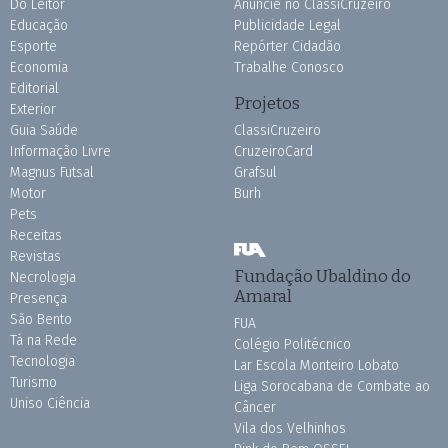
Do Leitor
Anuncie no ClassiCruzeiro
Educação
Publicidade Legal
Esporte
Repórter Cidadão
Economia
Trabalhe Conosco
Editorial
Projetos
Exterior
Guia Saúde
ClassiCruzeiro
Informação Livre
CruzeiroCard
Magnus Futsal
Grafsul
Motor
Burh
Pets
Receitas
Revistas
Fundação Ubaldino do
Necrologia
Amaral
Presença
São Bento
FUA
Tá na Rede
Colégio Politécnico
Tecnologia
Lar Escola Monteiro Lobato
Turismo
Liga Sorocabana de Combate ao
Uniso Ciência
Câncer
Vila dos Velhinhos