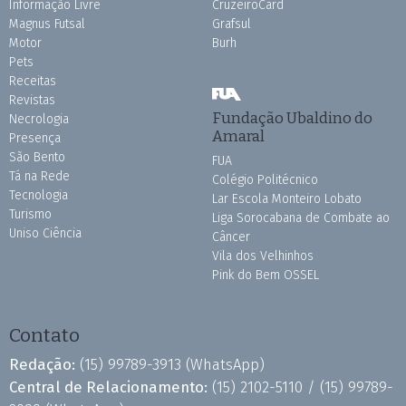
Informação Livre
CruzeiroCard
Magnus Futsal
Grafsul
Motor
Burh
Pets
Receitas
Revistas
Fundação Ubaldino do
Necrologia
Amaral
Presença
São Bento
FUA
Tá na Rede
Colégio Politécnico
Tecnologia
Lar Escola Monteiro Lobato
Turismo
Liga Sorocabana de Combate ao
Uniso Ciência
Câncer
Vila dos Velhinhos
Pink do Bem OSSEL
Contato
Redação:
(15) 99789-3913
(WhatsApp)
Central de Relacionamento:
(15) 2102-5110 /
(15) 99789-