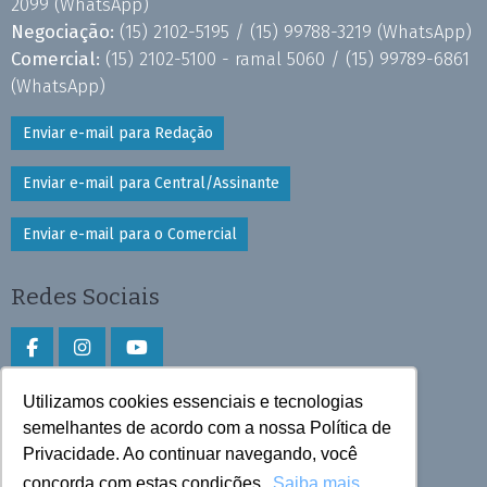
2099
(WhatsApp)
Negociação:
(15) 2102-5195 /
(15) 99788-3219
(WhatsApp)
Comercial:
(15) 2102-5100 - ramal 5060 /
(15) 99789-6861
(WhatsApp)
Enviar e-mail para Redação
Enviar e-mail para Central/Assinante
Enviar e-mail para o Comercial
Redes Sociais
Utilizamos cookies essenciais e tecnologias
Faça download do aplicativo
semelhantes de acordo com a nossa Política de
Privacidade. Ao continuar navegando, você
Play Store e App Store
concorda com estas condições.
Saiba mais