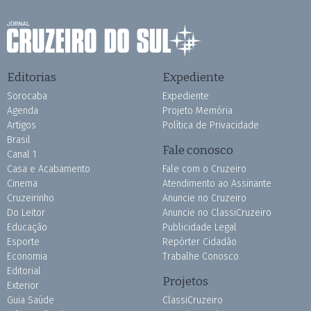
Editorias
Expediente
Sorocaba
Expediente
Agenda
Projeto Memória
Artigos
Política de Privacidade
Brasil
Fale conosco
Canal 1
Casa e Acabamento
Fale com o Cruzeiro
Cinema
Atendimento ao Assinante
Cruzeirinho
Anuncie no Cruzeiro
Do Leitor
Anuncie no ClassiCruzeiro
Educação
Publicidade Legal
Esporte
Repórter Cidadão
Economia
Trabalhe Conosco
Editorial
Projetos
Exterior
Guia Saúde
ClassiCruzeiro