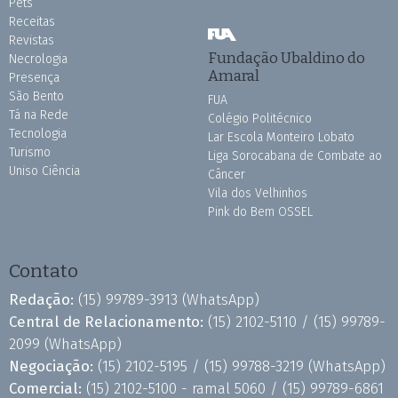
Pets
Receitas
Revistas
Fundação Ubaldino do
Necrologia
Amaral
Presença
São Bento
FUA
Tá na Rede
Colégio Politécnico
Tecnologia
Lar Escola Monteiro Lobato
Turismo
Liga Sorocabana de Combate ao
Uniso Ciência
Câncer
Vila dos Velhinhos
Pink do Bem OSSEL
Contato
Redação:
(15) 99789-3913
(WhatsApp)
Central de Relacionamento:
(15) 2102-5110 /
(15) 99789-
2099
(WhatsApp)
Negociação:
(15) 2102-5195 /
(15) 99788-3219
(WhatsApp)
Comercial:
(15) 2102-5100 - ramal 5060 /
(15) 99789-6861