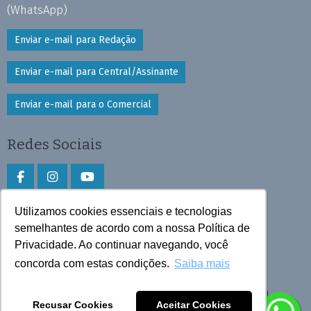
(WhatsApp)
Enviar e-mail para Redação
Enviar e-mail para Central/Assinante
Enviar e-mail para o Comercial
Redes Sociais
Utilizamos cookies essenciais e tecnologias
Faça download do aplicativo
semelhantes de acordo com a nossa Política de
Privacidade. Ao continuar navegando, você
Play Store e App Store
concorda com estas condições.
Saiba mais
Todos os direitos reservados © 2026 Cruzeiro do Sul
Recusar Cookies
Aceitar Cookies