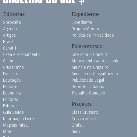
Editorias
Expediente
Sorocaba
Expediente
Agenda
Projeto Memória
Artigos
Política de Privacidade
Brasil
Fale conosco
Canal 1
Casa e Acabamento
Fale com o Cruzeiro
Cinema
Atendimento ao Assinante
Cruzeirinho
Anuncie no Cruzeiro
Do Leitor
Anuncie no ClassiCruzeiro
Educação
Publicidade Legal
Esporte
Repórter Cidadão
Economia
Trabalhe Conosco
Editorial
Projetos
Exterior
Guia Saúde
ClassiCruzeiro
Informação Livre
CruzeiroCard
Magnus Futsal
Grafsul
Motor
Burh