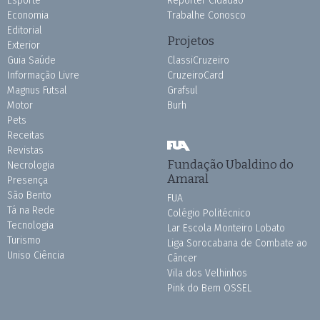
Esporte
Repórter Cidadão
Economia
Trabalhe Conosco
Editorial
Projetos
Exterior
Guia Saúde
ClassiCruzeiro
Informação Livre
CruzeiroCard
Magnus Futsal
Grafsul
Motor
Burh
Pets
Receitas
Revistas
Fundação Ubaldino do
Necrologia
Amaral
Presença
São Bento
FUA
Tá na Rede
Colégio Politécnico
Tecnologia
Lar Escola Monteiro Lobato
Turismo
Liga Sorocabana de Combate ao
Uniso Ciência
Câncer
Vila dos Velhinhos
Pink do Bem OSSEL