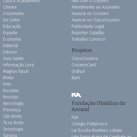
Casa e Acabamento
Fale com o Cruzeiro
Cinema
Atendimento ao Assinante
Cruzeirinho
Anuncie no Cruzeiro
Do Leitor
Anuncie no ClassiCruzeiro
Educação
Publicidade Legal
Esporte
Repórter Cidadão
Economia
Trabalhe Conosco
Editorial
Projetos
Exterior
Guia Saúde
ClassiCruzeiro
Informação Livre
CruzeiroCard
Magnus Futsal
Grafsul
Motor
Burh
Pets
Receitas
Revistas
Fundação Ubaldino do
Necrologia
Amaral
Presença
São Bento
FUA
Tá na Rede
Colégio Politécnico
Tecnologia
Lar Escola Monteiro Lobato
Turismo
Liga Sorocabana de Combate ao