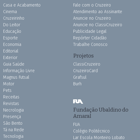
Casa e Acabamento
Fale com o Cruzeiro
Cinema
Atendimento ao Assinante
Cruzeirinho
Anuncie no Cruzeiro
Do Leitor
Anuncie no ClassiCruzeiro
Educação
Publicidade Legal
Esporte
Repórter Cidadão
Economia
Trabalhe Conosco
Editorial
Projetos
Exterior
Guia Saúde
ClassiCruzeiro
Informação Livre
CruzeiroCard
Magnus Futsal
Grafsul
Motor
Burh
Pets
Receitas
Revistas
Fundação Ubaldino do
Necrologia
Amaral
Presença
São Bento
FUA
Tá na Rede
Colégio Politécnico
Tecnologia
Lar Escola Monteiro Lobato