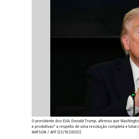
O presidente dos EUA, Donald Trump, afirmou que Washington
e produtivas" a respeito de uma resolução completa e total d
WATSON / AFP (23/10/2025))