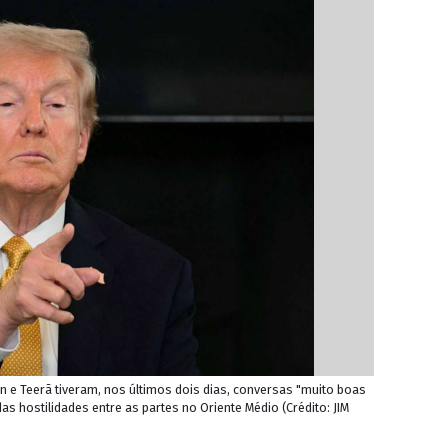
 e Teerã tiveram, nos últimos dois dias, conversas "muito boas
as hostilidades entre as partes no Oriente Médio (Crédito: JIM