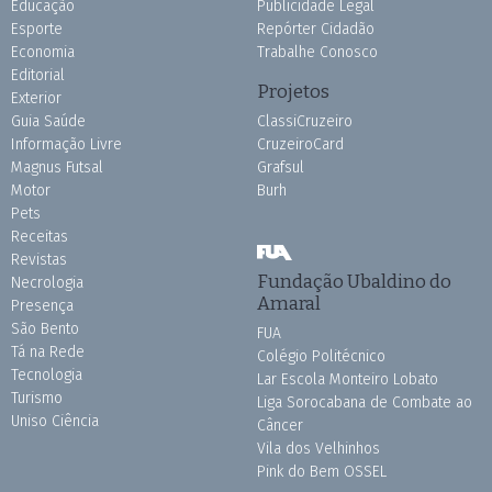
Educação
Publicidade Legal
Esporte
Repórter Cidadão
Economia
Trabalhe Conosco
Editorial
Projetos
Exterior
Guia Saúde
ClassiCruzeiro
Informação Livre
CruzeiroCard
Magnus Futsal
Grafsul
Motor
Burh
Pets
Receitas
Revistas
Fundação Ubaldino do
Necrologia
Amaral
Presença
São Bento
FUA
Tá na Rede
Colégio Politécnico
Tecnologia
Lar Escola Monteiro Lobato
Turismo
Liga Sorocabana de Combate ao
Uniso Ciência
Câncer
Vila dos Velhinhos
Pink do Bem OSSEL