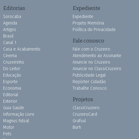
Editorias
Expediente
Sorocaba
Expediente
Agenda
Projeto Memória
Artigos
Política de Privacidade
Brasil
Fale conosco
Canal 1
Casa e Acabamento
Fale com o Cruzeiro
Cinema
Atendimento ao Assinante
Cruzeirinho
Anuncie no Cruzeiro
Do Leitor
Anuncie no ClassiCruzeiro
Educação
Publicidade Legal
Esporte
Repórter Cidadão
Economia
Trabalhe Conosco
Editorial
Projetos
Exterior
Guia Saúde
ClassiCruzeiro
Informação Livre
CruzeiroCard
Magnus Futsal
Grafsul
Motor
Burh
Pets