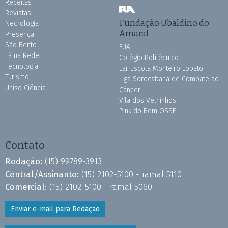
Receitas
Revistas
Fundação Ubaldino do
Necrologia
Amaral
Presença
São Bento
FUA
Tá na Rede
Colégio Politécnico
Tecnologia
Lar Escola Monteiro Lobato
Turismo
Liga Sorocabana de Combate ao
Uniso Ciência
Câncer
Vila dos Velhinhos
Pink do Bem OSSEL
Contato
Redação:
(15) 99789-3913
Central/Assinante:
(15) 2102-5100 - ramal 5110
Comercial:
(15) 2102-5100 - ramal 5060
Enviar e-mail para Redação