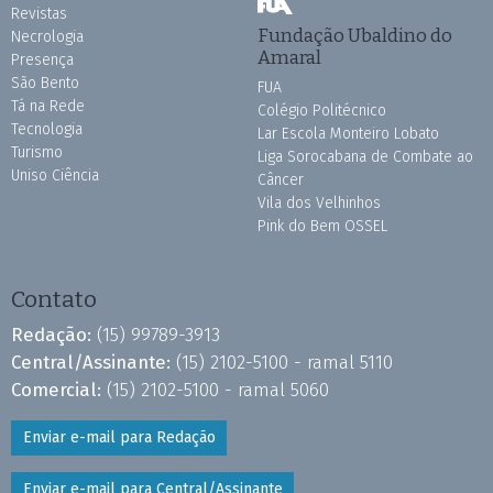
Revistas
Fundação Ubaldino do
Necrologia
Amaral
Presença
São Bento
FUA
Tá na Rede
Colégio Politécnico
Tecnologia
Lar Escola Monteiro Lobato
Turismo
Liga Sorocabana de Combate ao
Uniso Ciência
Câncer
Vila dos Velhinhos
Pink do Bem OSSEL
Contato
Redação:
(15) 99789-3913
Central/Assinante:
(15) 2102-5100 - ramal 5110
Comercial:
(15) 2102-5100 - ramal 5060
Enviar e-mail para Redação
Enviar e-mail para Central/Assinante