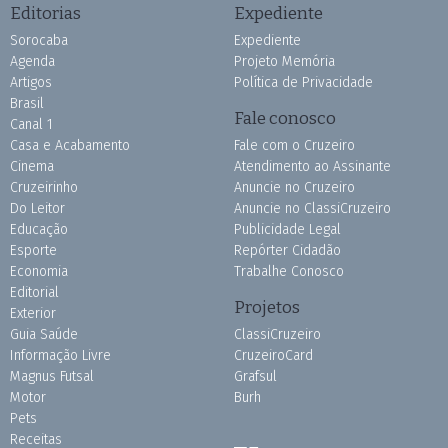
Editorias
Expediente
Sorocaba
Expediente
Agenda
Projeto Memória
Artigos
Política de Privacidade
Brasil
Fale conosco
Canal 1
Casa e Acabamento
Fale com o Cruzeiro
Cinema
Atendimento ao Assinante
Cruzeirinho
Anuncie no Cruzeiro
Do Leitor
Anuncie no ClassiCruzeiro
Educação
Publicidade Legal
Esporte
Repórter Cidadão
Economia
Trabalhe Conosco
Editorial
Projetos
Exterior
Guia Saúde
ClassiCruzeiro
Informação Livre
CruzeiroCard
Magnus Futsal
Grafsul
Motor
Burh
Pets
Receitas