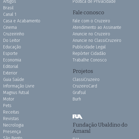
Artigos
Política de Privacidade
Brasil
Fale conosco
Canal 1
Casa e Acabamento
Fale com o Cruzeiro
Cinema
Atendimento ao Assinante
Cruzeirinho
Anuncie no Cruzeiro
Do Leitor
Anuncie no ClassiCruzeiro
Educação
Publicidade Legal
Esporte
Repórter Cidadão
Economia
Trabalhe Conosco
Editorial
Projetos
Exterior
Guia Saúde
ClassiCruzeiro
Informação Livre
CruzeiroCard
Magnus Futsal
Grafsul
Motor
Burh
Pets
Receitas
Revistas
Fundação Ubaldino do
Necrologia
Amaral
Presença
São Bento