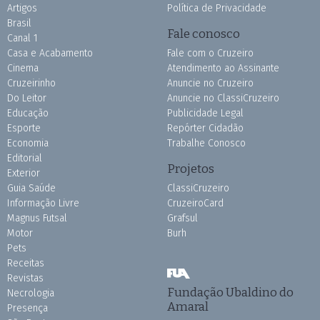
Artigos
Política de Privacidade
Brasil
Fale conosco
Canal 1
Casa e Acabamento
Fale com o Cruzeiro
Cinema
Atendimento ao Assinante
Cruzeirinho
Anuncie no Cruzeiro
Do Leitor
Anuncie no ClassiCruzeiro
Educação
Publicidade Legal
Esporte
Repórter Cidadão
Economia
Trabalhe Conosco
Editorial
Projetos
Exterior
Guia Saúde
ClassiCruzeiro
Informação Livre
CruzeiroCard
Magnus Futsal
Grafsul
Motor
Burh
Pets
Receitas
Revistas
Fundação Ubaldino do
Necrologia
Amaral
Presença