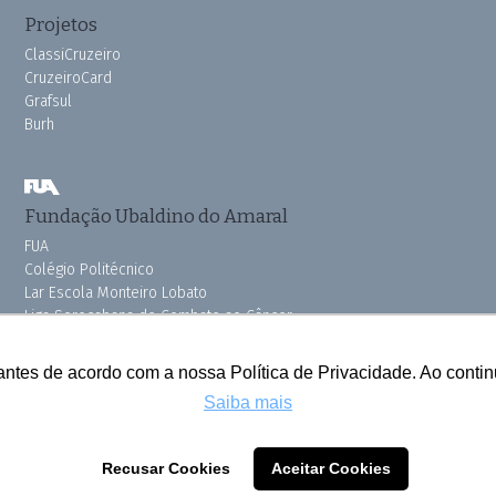
Projetos
ClassiCruzeiro
CruzeiroCard
Grafsul
Burh
Fundação Ubaldino do Amaral
FUA
Colégio Politécnico
Lar Escola Monteiro Lobato
Liga Sorocabana de Combate ao Câncer
Vila dos Velhinhos
Pink do Bem OSSEL
antes de acordo com a nossa Política de Privacidade. Ao cont
Saiba mais
Todos os direitos reservados © 2025 Cruzeiro do Sul
Recusar Cookies
Aceitar Cookies