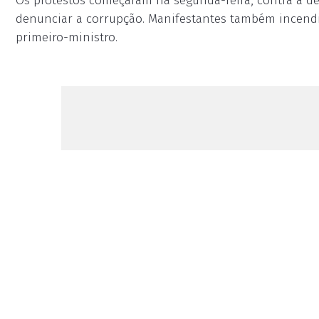
Os protestos começaram na segunda-feira, contra a de
denunciar a corrupção. Manifestantes também incend
primeiro-ministro.