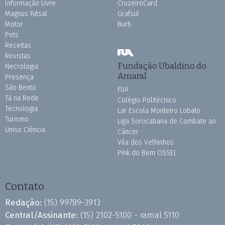
Informação Livre
CruzeiroCard
Magnus Futsal
Grafsul
Motor
Burh
Pets
Receitas
Revistas
Fundação Ubaldino do
Necrologia
Amaral
Presença
São Bento
FUA
Tá na Rede
Colégio Politécnico
Tecnologia
Lar Escola Monteiro Lobato
Turismo
Liga Sorocabana de Combate ao
Uniso Ciência
Câncer
Vila dos Velhinhos
Pink do Bem OSSEL
Contato
Redação:
(15) 99789-3913
Central/Assinante:
(15) 2102-5100 - ramal 5110