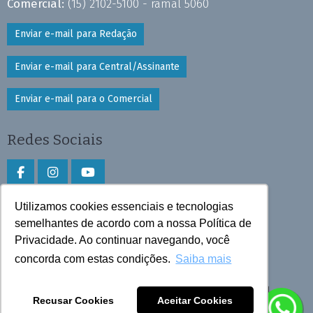
Comercial:
(15) 2102-5100 - ramal 5060
Enviar e-mail para Redação
Enviar e-mail para Central/Assinante
Enviar e-mail para o Comercial
Redes Sociais
Utilizamos cookies essenciais e tecnologias
Faça download do aplicativo
semelhantes de acordo com a nossa Política de
Privacidade. Ao continuar navegando, você
Play Store e App Store
concorda com estas condições.
Saiba mais
Todos os direitos reservados © 2025 Cruzeiro do Sul
Recusar Cookies
Aceitar Cookies