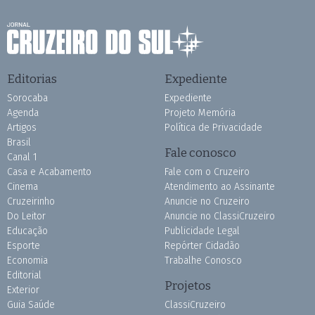
Editorias
Expediente
Sorocaba
Expediente
Agenda
Projeto Memória
Artigos
Política de Privacidade
Brasil
Fale conosco
Canal 1
Casa e Acabamento
Fale com o Cruzeiro
Cinema
Atendimento ao Assinante
Cruzeirinho
Anuncie no Cruzeiro
Do Leitor
Anuncie no ClassiCruzeiro
Educação
Publicidade Legal
Esporte
Repórter Cidadão
Economia
Trabalhe Conosco
Editorial
Projetos
Exterior
Guia Saúde
ClassiCruzeiro