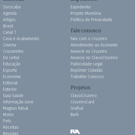
Sorocaba
Expediente
Agenda
Projeto Memória
Artigos
Política de Privacidade
Brasil
Fale conosco
Canal 1
Casa e Acabamento
Fale com o Cruzeiro
Cinema
Atendimento ao Assinante
Cruzeirinho
Anuncie no Cruzeiro
Do Leitor
Anuncie no ClassiCruzeiro
Educação
Publicidade Legal
Esporte
Repórter Cidadão
Economia
Trabalhe Conosco
Editorial
Projetos
Exterior
Guia Saúde
ClassiCruzeiro
Informação Livre
CruzeiroCard
Magnus Futsal
Grafsul
Motor
Burh
Pets
Receitas
Revistas