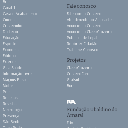
Brasil
Fale conosco
Canal 1
Casa e Acabamento
Fale com o Cruzeiro
Cinema
Atendimento ao Assinante
Cruzeirinho
Anuncie no Cruzeiro
Do Leitor
Anuncie no ClassiCruzeiro
Educação
Publicidade Legal
Esporte
Repórter Cidadão
Economia
Trabalhe Conosco
Editorial
Projetos
Exterior
Guia Saúde
ClassiCruzeiro
Informação Livre
CruzeiroCard
Magnus Futsal
Grafsul
Motor
Burh
Pets
Receitas
Revistas
Fundação Ubaldino do
Necrologia
Amaral
Presença
São Bento
FUA
Tá na Rede