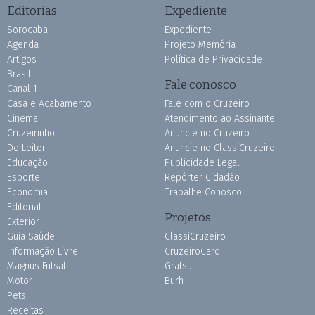
Editorias
Expediente
Sorocaba
Expediente
Agenda
Projeto Memória
Artigos
Política de Privacidade
Brasil
Fale conosco
Canal 1
Casa e Acabamento
Fale com o Cruzeiro
Cinema
Atendimento ao Assinante
Cruzeirinho
Anuncie no Cruzeiro
Do Leitor
Anuncie no ClassiCruzeiro
Educação
Publicidade Legal
Esporte
Repórter Cidadão
Economia
Trabalhe Conosco
Editorial
Projetos
Exterior
Guia Saúde
ClassiCruzeiro
Informação Livre
CruzeiroCard
Magnus Futsal
Grafsul
Motor
Burh
Pets
Receitas