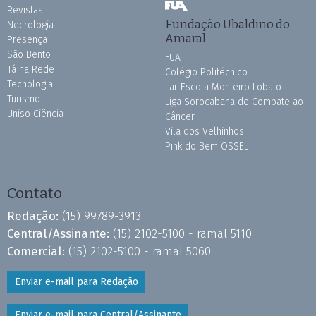
Revistas
Fundação Ubaldino do
Necrologia
Amaral
Presença
São Bento
FUA
Tá na Rede
Colégio Politécnico
Tecnologia
Lar Escola Monteiro Lobato
Turismo
Liga Sorocabana de Combate ao
Uniso Ciência
Câncer
Vila dos Velhinhos
Pink do Bem OSSEL
Contato
Redação:
(15) 99789-3913
Central/Assinante:
(15) 2102-5100 - ramal 5110
Comercial:
(15) 2102-5100 - ramal 5060
Enviar e-mail para Redação
Enviar e-mail para Central/Assinante