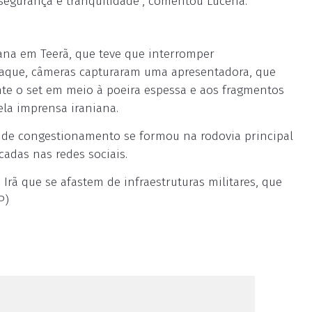
segurança e tranquilidade”, comentou Lucena.
niana em Teerã, que teve que interromper
aque, câmeras capturaram uma apresentadora, que
nte o set em meio à poeira espessa e aos fragmentos
ela imprensa iraniana.
nde congestionamento se formou na rodovia principal
adas nas redes sociais.
Irã que se afastem de infraestruturas militares, que
P)