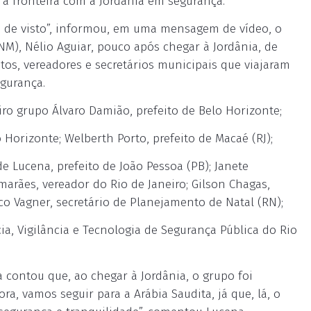
r a fronteira com a Jordânia em segurança.
s de visto”, informou, em uma mensagem de vídeo, o
M), Nélio Aguiar, pouco após chegar à Jordânia, de
itos, vereadores e secretários municipais que viajaram
egurança.
ro grupo Álvaro Damião, prefeito de Belo Horizonte;
 Horizonte; Welberth Porto, prefeito de Macaé (RJ);
de Lucena, prefeito de João Pessoa (PB); Janete
imarães, vereador do Rio de Janeiro; Gilson Chagas,
sco Vagner, secretário de Planejamento de Natal (RN);
ia, Vigilância e Tecnologia de Segurança Pública do Rio
contou que, ao chegar à Jordânia, o grupo foi
ra, vamos seguir para a Arábia Saudita, já que, lá, o