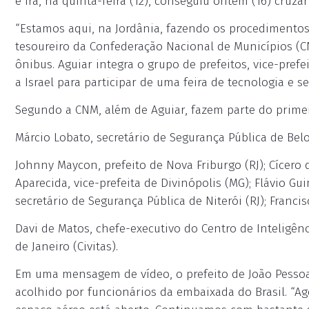
e Irã, na quinta-feira (12), conseguiu ontem (16) cruza
“Estamos aqui, na Jordânia, fazendo os procedimento
tesoureiro da Confederação Nacional de Municípios (CN
ônibus. Aguiar integra o grupo de prefeitos, vice-prefe
a Israel para participar de uma feira de tecnologia e s
Segundo a CNM, além de Aguiar, fazem parte do primei
Márcio Lobato, secretário de Segurança Pública de Belo
Johnny Maycon, prefeito de Nova Friburgo (RJ); Cícero 
Aparecida, vice-prefeita de Divinópolis (MG); Flávio Gu
secretário de Segurança Pública de Niterói (RJ); Franci
Davi de Matos, chefe-executivo do Centro de Inteligênc
de Janeiro (Civitas).
Em uma mensagem de vídeo, o prefeito de João Pessoa 
acolhido por funcionários da embaixada do Brasil. “Ago