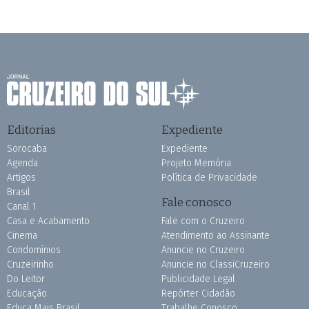
Editorias
Expediente
Sorocaba
Expediente
Agenda
Projeto Memória
Artigos
Política de Privacidade
Brasil
Fale conosco
Canal 1
Casa e Acabamento
Fale com o Cruzeiro
Cinema
Atendimento ao Assinante
Condomínios
Anuncie no Cruzeiro
Cruzeirinho
Anuncie no ClassiCruzeiro
Do Leitor
Publicidade Legal
Educação
Repórter Cidadão
Educa Mais Brasil
Trabalhe Conosco