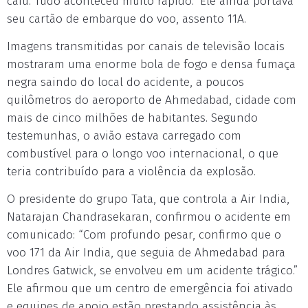
caiu. Tudo aconteceu muito rápido.” Ele ainda portava
seu cartão de embarque do voo, assento 11A.
Imagens transmitidas por canais de televisão locais
mostraram uma enorme bola de fogo e densa fumaça
negra saindo do local do acidente, a poucos
quilômetros do aeroporto de Ahmedabad, cidade com
mais de cinco milhões de habitantes. Segundo
testemunhas, o avião estava carregado com
combustível para o longo voo internacional, o que
teria contribuído para a violência da explosão.
O presidente do grupo Tata, que controla a Air India,
Natarajan Chandrasekaran, confirmou o acidente em
comunicado: “Com profundo pesar, confirmo que o
voo 171 da Air India, que seguia de Ahmedabad para
Londres Gatwick, se envolveu em um acidente trágico.”
Ele afirmou que um centro de emergência foi ativado
e equipes de apoio estão prestando assistência às