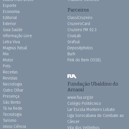
Esporte
Parceiros
Economia
Editorial
ClassiCruzeiro
Exterior
CruzeiroCard
Guia Saúde
Cruzeiro FM 92.3
Informação Livre
CruxLab
Letra Viva
Grafsul
Magnus Futsal
Depositphotos
Mix
Burh
Motor
Pink do Bem OSSEL
Pets
Receitas
Revistas
Fundação Ubaldino do
Necrologia
Amaral
Outro Olhar
Presença
www.fua.org.br
São Bento
Colégio Politécnico
Tá na Rede
Lar Escola Monteiro Lobato
Tecnologia
Liga Sorocabana de Combate ao
Turismo
Câncer
Uniso Ciência
Vila dos Velhinhos