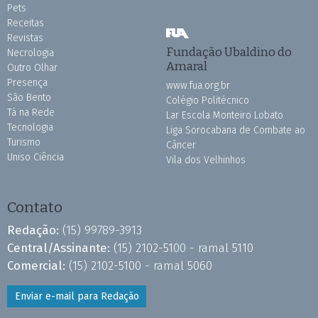
Pets
Receitas
Revistas
Fundação Ubaldino do
Necrologia
Amaral
Outro Olhar
Presença
www.fua.org.br
São Bento
Colégio Politécnico
Tá na Rede
Lar Escola Monteiro Lobato
Tecnologia
Liga Sorocabana de Combate ao
Turismo
Câncer
Uniso Ciência
Vila dos Velhinhos
Contato
Redação:
(15) 99789-3913
Central/Assinante:
(15) 2102-5100 - ramal 5110
Comercial:
(15) 2102-5100 - ramal 5060
Enviar e-mail para Redação