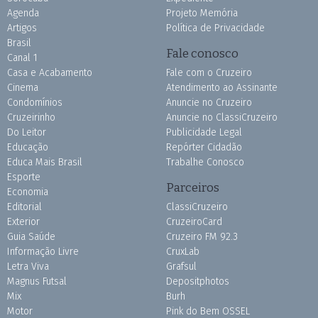
Agenda
Projeto Memória
Artigos
Política de Privacidade
Brasil
Fale conosco
Canal 1
Casa e Acabamento
Fale com o Cruzeiro
Cinema
Atendimento ao Assinante
Condomínios
Anuncie no Cruzeiro
Cruzeirinho
Anuncie no ClassiCruzeiro
Do Leitor
Publicidade Legal
Educação
Repórter Cidadão
Educa Mais Brasil
Trabalhe Conosco
Esporte
Parceiros
Economia
Editorial
ClassiCruzeiro
Exterior
CruzeiroCard
Guia Saúde
Cruzeiro FM 92.3
Informação Livre
CruxLab
Letra Viva
Grafsul
Magnus Futsal
Depositphotos
Mix
Burh
Motor
Pink do Bem OSSEL