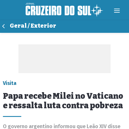
Geral / Exterior
Visita
Papa recebe Milei no Vaticano
e ressalta luta contra pobreza
O governo argentino informou que Leão XIV disse