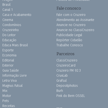
Brasil
Fale conosco
Canal 1
Casa e Acabamento
Fale com o Cruzeiro
Cinema
Atendimento ao Assinante
Condomínios
Anuncie no Cruzeiro
Cruzeirinho
Anuncie no ClassiCruzeiro
Do Leitor
Publicidade Legal
Educação
Repórter Cidadão
Educa Mais Brasil
Trabalhe Conosco
Esporte
Parceiros
Economia
Editorial
ClassiCruzeiro
Exterior
CruzeiroCard
Guia Saúde
Cruzeiro FM 92.3
Informação Livre
CruxLab
Letra Viva
Grafsul
Magnus Futsal
Depositphotos
Mix
Burh
Motor
Pink do Bem OSSEL
Pets
Receitas