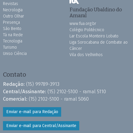
Revistas
Fundação Ubaldino do
Necrologia
Amaral
Outro Olhar
Presença
www.fua.org.br
São Bento
Colégio Politécnico
Tá na Rede
Lar Escola Monteiro Lobato
Tecnologia
Liga Sorocabana de Combate ao
Turismo
Câncer
Uniso Ciência
Vila dos Velhinhos
Contato
Redação:
(15) 99789-3913
Central/Assinante:
(15) 2102-5100 - ramal 5110
Comercial:
(15) 2102-5100 - ramal 5060
Enviar e-mail para Redação
Enviar e-mail para Central/Assinante