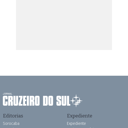
Editorias
Expediente
Sorocaba
Expediente