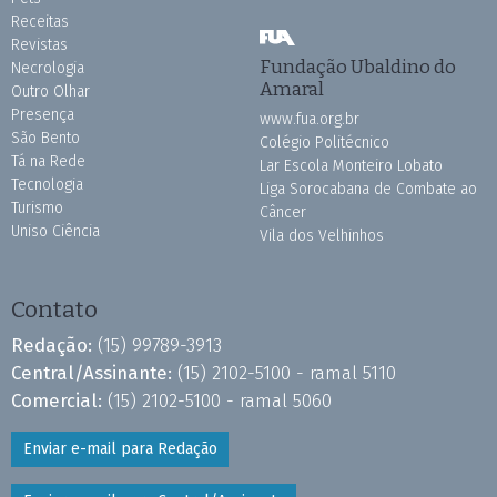
Receitas
Revistas
Fundação Ubaldino do
Necrologia
Amaral
Outro Olhar
Presença
www.fua.org.br
São Bento
Colégio Politécnico
Tá na Rede
Lar Escola Monteiro Lobato
Tecnologia
Liga Sorocabana de Combate ao
Turismo
Câncer
Uniso Ciência
Vila dos Velhinhos
Contato
Redação:
(15) 99789-3913
Central/Assinante:
(15) 2102-5100 - ramal 5110
Comercial:
(15) 2102-5100 - ramal 5060
Enviar e-mail para Redação