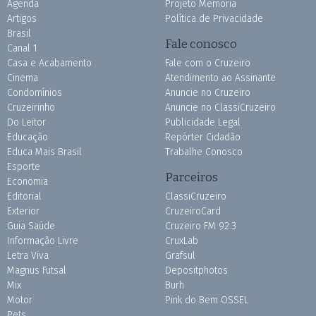
Agenda
Projeto Memória
Artigos
Política de Privacidade
Brasil
Fale conosco
Canal 1
Casa e Acabamento
Fale com o Cruzeiro
Cinema
Atendimento ao Assinante
Condomínios
Anuncie no Cruzeiro
Cruzeirinho
Anuncie no ClassiCruzeiro
Do Leitor
Publicidade Legal
Educação
Repórter Cidadão
Educa Mais Brasil
Trabalhe Conosco
Esporte
Parceiros
Economia
Editorial
ClassiCruzeiro
Exterior
CruzeiroCard
Guia Saúde
Cruzeiro FM 92.3
Informação Livre
CruxLab
Letra Viva
Grafsul
Magnus Futsal
Depositphotos
Mix
Burh
Motor
Pink do Bem OSSEL
Pets