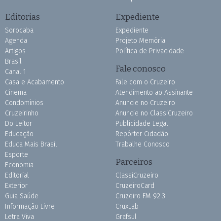
Editorias
Expediente
Sorocaba
Expediente
Agenda
Projeto Memória
Artigos
Política de Privacidade
Brasil
Fale conosco
Canal 1
Casa e Acabamento
Fale com o Cruzeiro
Cinema
Atendimento ao Assinante
Condomínios
Anuncie no Cruzeiro
Cruzeirinho
Anuncie no ClassiCruzeiro
Do Leitor
Publicidade Legal
Educação
Repórter Cidadão
Educa Mais Brasil
Trabalhe Conosco
Esporte
Parceiros
Economia
Editorial
ClassiCruzeiro
Exterior
CruzeiroCard
Guia Saúde
Cruzeiro FM 92.3
Informação Livre
CruxLab
Letra Viva
Grafsul