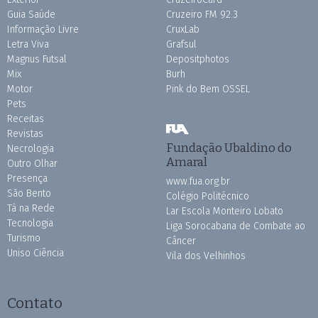
Guia Saúde
Cruzeiro FM 92.3
Informação Livre
CruxLab
Letra Viva
Grafsul
Magnus Futsal
Depositphotos
Mix
Burh
Motor
Pink do Bem OSSEL
Pets
Receitas
Revistas
Fundação Ubaldino do
Necrologia
Amaral
Outro Olhar
Presença
www.fua.org.br
São Bento
Colégio Politécnico
Tá na Rede
Lar Escola Monteiro Lobato
Tecnologia
Liga Sorocabana de Combate ao
Turismo
Câncer
Uniso Ciência
Vila dos Velhinhos
Contato