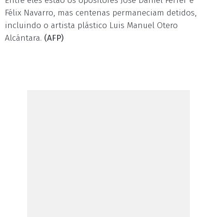
Entre eles estão os opositores José Daniel Ferrer e
Félix Navarro, mas centenas permaneciam detidos,
incluindo o artista plástico Luis Manuel Otero
Alcántara.
(AFP)