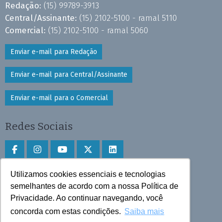
Redação:
(15) 99789-3913
Central/Assinante:
(15) 2102-5100 - ramal 5110
Comercial:
(15) 2102-5100 - ramal 5060
Enviar e-mail para Redação
Enviar e-mail para Central/Assinante
Enviar e-mail para o Comercial
Redes Sociais
Utilizamos cookies essenciais e tecnologias
Faça download do aplicativo
semelhantes de acordo com a nossa Política de
Privacidade. Ao continuar navegando, você
Play Store e App Store
concorda com estas condições.
Saiba mais