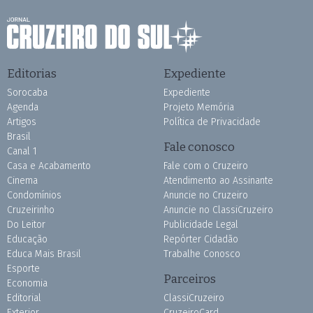
Editorias
Expediente
Sorocaba
Expediente
Agenda
Projeto Memória
Artigos
Política de Privacidade
Brasil
Fale conosco
Canal 1
Casa e Acabamento
Fale com o Cruzeiro
Cinema
Atendimento ao Assinante
Condomínios
Anuncie no Cruzeiro
Cruzeirinho
Anuncie no ClassiCruzeiro
Do Leitor
Publicidade Legal
Educação
Repórter Cidadão
Educa Mais Brasil
Trabalhe Conosco
Esporte
Parceiros
Economia
Editorial
ClassiCruzeiro
Exterior
CruzeiroCard