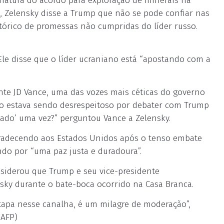
inatura do acordo para exploração de minerais na
a, Zelensky disse a Trump que não se pode confiar nas
tórico de promessas não cumpridas do líder russo.
 Ele disse que o líder ucraniano está “apostando com a
nte JD Vance, uma das vozes mais céticas do governo
ano estava sendo desrespeitoso por debater com Trump
gado’ uma vez?” perguntou Vance a Zelensky.
gradecendo aos Estados Unidos após o tenso embate
do por “uma paz justa e duradoura”.
nsiderou que Trump e seu vice-presidente
ky durante o bate-boca ocorrido na Casa Branca.
apa nesse canalha, é um milagre de moderação”,
 AFP)