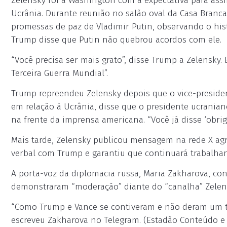
Zelensky foi a Washington com a expectativa para ass
Ucrânia. Durante reunião no salão oval da Casa Branc
promessas de paz de Vladimir Putin, observando o his
Trump disse que Putin não quebrou acordos com ele.
“Você precisa ser mais grato”, disse Trump a Zelensky.
Terceira Guerra Mundial”.
Trump repreendeu Zelensky depois que o vice-preside
em relação à Ucrânia, disse que o presidente ucrani
na frente da imprensa americana. “Você já disse ‘obri
Mais tarde, Zelensky publicou mensagem na rede X a
verbal com Trump e garantiu que continuará trabalhan
A porta-voz da diplomacia russa, Maria Zakharova, co
demonstraram “moderação” diante do “canalha” Zelens
“Como Trump e Vance se contiveram e não deram um t
escreveu Zakharova no Telegram. (Estadão Conteúdo e