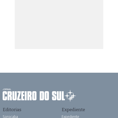
Editorias
Expediente
Sorocaba
Expediente