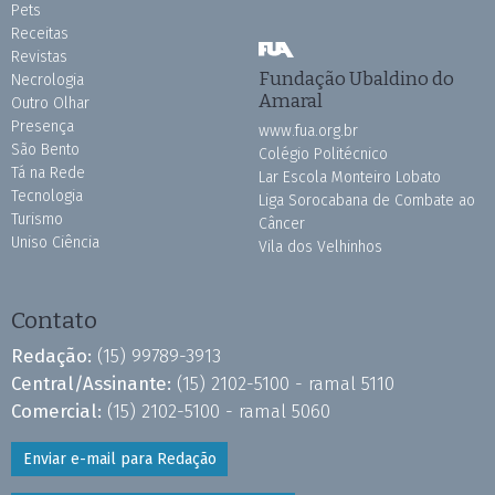
Pets
Receitas
Revistas
Fundação Ubaldino do
Necrologia
Amaral
Outro Olhar
Presença
www.fua.org.br
São Bento
Colégio Politécnico
Tá na Rede
Lar Escola Monteiro Lobato
Tecnologia
Liga Sorocabana de Combate ao
Turismo
Câncer
Uniso Ciência
Vila dos Velhinhos
Contato
Redação:
(15) 99789-3913
Central/Assinante:
(15) 2102-5100 - ramal 5110
Comercial:
(15) 2102-5100 - ramal 5060
Enviar e-mail para Redação