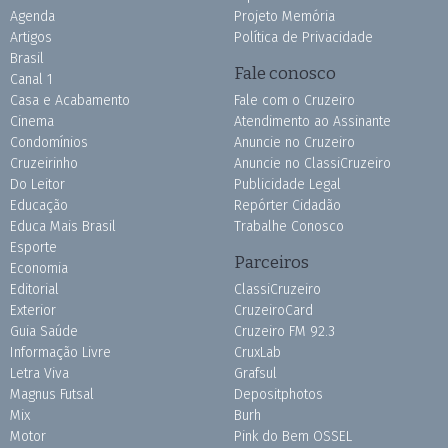
Agenda
Projeto Memória
Artigos
Política de Privacidade
Brasil
Fale conosco
Canal 1
Casa e Acabamento
Fale com o Cruzeiro
Cinema
Atendimento ao Assinante
Condomínios
Anuncie no Cruzeiro
Cruzeirinho
Anuncie no ClassiCruzeiro
Do Leitor
Publicidade Legal
Educação
Repórter Cidadão
Educa Mais Brasil
Trabalhe Conosco
Esporte
Parceiros
Economia
Editorial
ClassiCruzeiro
Exterior
CruzeiroCard
Guia Saúde
Cruzeiro FM 92.3
Informação Livre
CruxLab
Letra Viva
Grafsul
Magnus Futsal
Depositphotos
Mix
Burh
Motor
Pink do Bem OSSEL