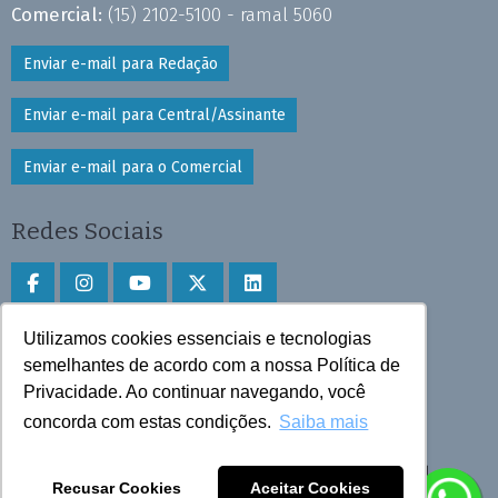
Comercial:
(15) 2102-5100 - ramal 5060
Enviar e-mail para Redação
Enviar e-mail para Central/Assinante
Enviar e-mail para o Comercial
Redes Sociais
Utilizamos cookies essenciais e tecnologias
Faça download do aplicativo
semelhantes de acordo com a nossa Política de
Play Store e App Store
Privacidade. Ao continuar navegando, você
concorda com estas condições.
Saiba mais
Todos os direitos reservados © 2025 Cruzeiro do Sul
Recusar Cookies
Aceitar Cookies