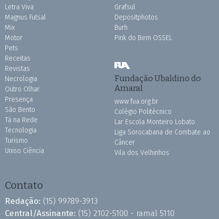
Letra Viva
Grafsul
Magnus Futsal
Depositphotos
Mix
Burh
Motor
Pink do Bem OSSEL
Pets
Receitas
Revistas
Fundação Ubaldino do
Necrologia
Amaral
Outro Olhar
Presença
www.fua.org.br
São Bento
Colégio Politécnico
Tá na Rede
Lar Escola Monteiro Lobato
Tecnologia
Liga Sorocabana de Combate ao
Turismo
Câncer
Uniso Ciência
Vila dos Velhinhos
Contato
Redação:
(15) 99789-3913
Central/Assinante:
(15) 2102-5100 - ramal 5110