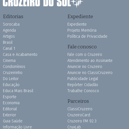
Editorias
Expediente
Sorocaba
Expediente
Agenda
Projeto Memória
Artigos
Política de Privacidade
Brasil
Fale conosco
Canal 1
Casa e Acabamento
Fale com o Cruzeiro
Cinema
Atendimento ao Assinante
Condomínios
Anuncie no Cruzeiro
Cruzeirinho
Anuncie no ClassiCruzeiro
Do Leitor
Publicidade Legal
Educação
Repórter Cidadão
Educa Mais Brasil
Trabalhe Conosco
Esporte
Parceiros
Economia
Editorial
ClassiCruzeiro
Exterior
CruzeiroCard
Guia Saúde
Cruzeiro FM 92.3
Informação Livre
CruxLab