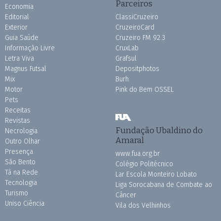
Parceiros
Economia
Editorial
ClassiCruzeiro
Exterior
CruzeiroCard
Guia Saúde
Cruzeiro FM 92.3
Informação Livre
CruxLab
Letra Viva
Grafsul
Magnus Futsal
Depositphotos
Mix
Burh
Motor
Pink do Bem OSSEL
Pets
Receitas
Revistas
Fundação Ubaldino do
Necrologia
Amaral
Outro Olhar
Presença
www.fua.org.br
São Bento
Colégio Politécnico
Tá na Rede
Lar Escola Monteiro Lobato
Tecnologia
Liga Sorocabana de Combate ao
Turismo
Câncer
Uniso Ciência
Vila dos Velhinhos