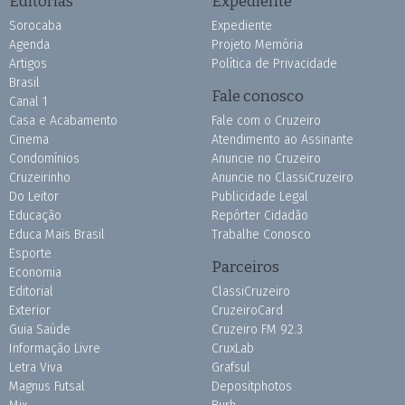
Editorias
Expediente
Sorocaba
Expediente
Agenda
Projeto Memória
Artigos
Política de Privacidade
Brasil
Fale conosco
Canal 1
Casa e Acabamento
Fale com o Cruzeiro
Cinema
Atendimento ao Assinante
Condomínios
Anuncie no Cruzeiro
Cruzeirinho
Anuncie no ClassiCruzeiro
Do Leitor
Publicidade Legal
Educação
Repórter Cidadão
Educa Mais Brasil
Trabalhe Conosco
Esporte
Parceiros
Economia
Editorial
ClassiCruzeiro
Exterior
CruzeiroCard
Guia Saúde
Cruzeiro FM 92.3
Informação Livre
CruxLab
Letra Viva
Grafsul
Magnus Futsal
Depositphotos