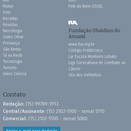
Mix
Burh
Motor
Pink do Bem OSSEL
Pets
Receitas
Revistas
Fundação Ubaldino do
Necrologia
Amaral
Outro Olhar
Presença
www.fua.org.br
São Bento
Colégio Politécnico
Tá na Rede
Lar Escola Monteiro Lobato
Tecnologia
Liga Sorocabana de Combate ao
Turismo
Câncer
Uniso Ciência
Vila dos Velhinhos
Contato
Redação:
(15) 99789-3913
Central/Assinante:
(15) 2102-5100 - ramal 5110
Comercial:
(15) 2102-5100 - ramal 5060