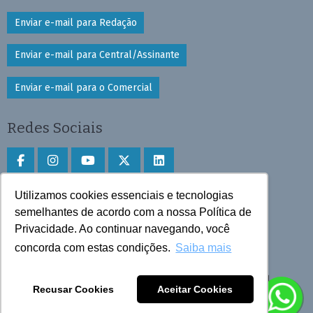
Enviar e-mail para Redação
Enviar e-mail para Central/Assinante
Enviar e-mail para o Comercial
Redes Sociais
Utilizamos cookies essenciais e tecnologias
Faça download do aplicativo
semelhantes de acordo com a nossa Política de
Privacidade. Ao continuar navegando, você
Play Store e App Store
concorda com estas condições.
Saiba mais
Todos os direitos reservados © 2025 Cruzeiro do Sul
Recusar Cookies
Aceitar Cookies