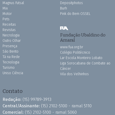
Magnus Futsal
Depositphotos
Mix
Burh
Motor
Pink do Bem OSSEL
Pets
Receitas
Revistas
Fundação Ubaldino do
Necrologia
Amaral
Outro Olhar
Presença
www.fua.org.br
São Bento
Colégio Politécnico
Tá na Rede
Lar Escola Monteiro Lobato
Tecnologia
Liga Sorocabana de Combate ao
Turismo
Câncer
Uniso Ciência
Vila dos Velhinhos
Contato
Redação:
(15) 99789-3913
Central/Assinante:
(15) 2102-5100 - ramal 5110
Comercial:
(15) 2102-5100 - ramal 5060