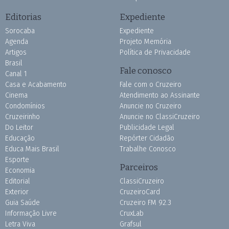
Editorias
Expediente
Sorocaba
Expediente
Agenda
Projeto Memória
Artigos
Política de Privacidade
Brasil
Fale conosco
Canal 1
Casa e Acabamento
Fale com o Cruzeiro
Cinema
Atendimento ao Assinante
Condomínios
Anuncie no Cruzeiro
Cruzeirinho
Anuncie no ClassiCruzeiro
Do Leitor
Publicidade Legal
Educação
Repórter Cidadão
Educa Mais Brasil
Trabalhe Conosco
Esporte
Parceiros
Economia
Editorial
ClassiCruzeiro
Exterior
CruzeiroCard
Guia Saúde
Cruzeiro FM 92.3
Informação Livre
CruxLab
Letra Viva
Grafsul