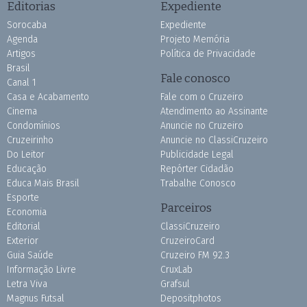
Editorias
Expediente
Sorocaba
Expediente
Agenda
Projeto Memória
Artigos
Política de Privacidade
Brasil
Fale conosco
Canal 1
Casa e Acabamento
Fale com o Cruzeiro
Cinema
Atendimento ao Assinante
Condomínios
Anuncie no Cruzeiro
Cruzeirinho
Anuncie no ClassiCruzeiro
Do Leitor
Publicidade Legal
Educação
Repórter Cidadão
Educa Mais Brasil
Trabalhe Conosco
Esporte
Parceiros
Economia
Editorial
ClassiCruzeiro
Exterior
CruzeiroCard
Guia Saúde
Cruzeiro FM 92.3
Informação Livre
CruxLab
Letra Viva
Grafsul
Magnus Futsal
Depositphotos