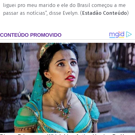
liguei pro meu marido e ele do Brasil começou a me
passar as notícias”, disse Evelyn. (
Estadão Conteúdo
)