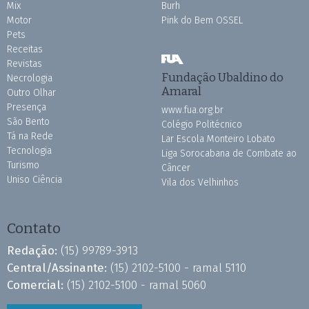
Mix
Burh
Motor
Pink do Bem OSSEL
Pets
Receitas
Revistas
Fundação Ubaldino do
Necrologia
Amaral
Outro Olhar
Presença
www.fua.org.br
São Bento
Colégio Politécnico
Tá na Rede
Lar Escola Monteiro Lobato
Tecnologia
Liga Sorocabana de Combate ao
Turismo
Câncer
Uniso Ciência
Vila dos Velhinhos
Contato
Redação:
(15) 99789-3913
Central/Assinante:
(15) 2102-5100 - ramal 5110
Comercial:
(15) 2102-5100 - ramal 5060