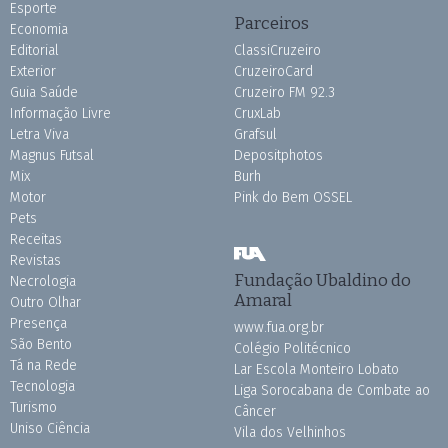
Esporte
Parceiros
Economia
Editorial
ClassiCruzeiro
Exterior
CruzeiroCard
Guia Saúde
Cruzeiro FM 92.3
Informação Livre
CruxLab
Letra Viva
Grafsul
Magnus Futsal
Depositphotos
Mix
Burh
Motor
Pink do Bem OSSEL
Pets
Receitas
Revistas
Fundação Ubaldino do
Necrologia
Amaral
Outro Olhar
Presença
www.fua.org.br
São Bento
Colégio Politécnico
Tá na Rede
Lar Escola Monteiro Lobato
Tecnologia
Liga Sorocabana de Combate ao
Turismo
Câncer
Uniso Ciência
Vila dos Velhinhos