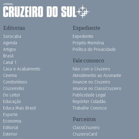
Editorias
Expediente
Sorocaba
Expediente
Agenda
Projeto Memória
Artigos
Política de Privacidade
Brasil
Fale conosco
Canal 1
Casa e Acabamento
Fale com o Cruzeiro
Cinema
Atendimento ao Assinante
Condomínios
Anuncie no Cruzeiro
Cruzeirinho
Anuncie no ClassiCruzeiro
Do Leitor
Publicidade Legal
Educação
Repórter Cidadão
Educa Mais Brasil
Trabalhe Conosco
Esporte
Parceiros
Economia
Editorial
ClassiCruzeiro
Exterior
CruzeiroCard