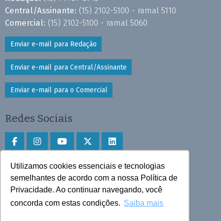
Central/Assinante:
(15) 2102-5100 - ramal 5110
Comercial:
(15) 2102-5100 - ramal 5060
Enviar e-mail para Redação
Enviar e-mail para Central/Assinante
Enviar e-mail para o Comercial
Redes Sociais
Utilizamos cookies essenciais e tecnologias
Faça download do aplicativo
semelhantes de acordo com a nossa Política de
Privacidade. Ao continuar navegando, você
Play Store e App Store
concorda com estas condições.
Saiba mais