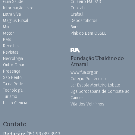
Guia Saúde
Cruzeiro FM 92.3
Informação Livre
CruxLab
Letra Viva
Grafsul
Magnus Futsal
Depositphotos
Mix
Burh
Motor
Pink do Bem OSSEL
Pets
Receitas
Revistas
Fundação Ubaldino do
Necrologia
Amaral
Outro Olhar
Presença
www.fua.org.br
São Bento
Colégio Politécnico
Tá na Rede
Lar Escola Monteiro Lobato
Tecnologia
Liga Sorocabana de Combate ao
Turismo
Câncer
Uniso Ciência
Vila dos Velhinhos
Contato
Redação:
(15) 99789-3913